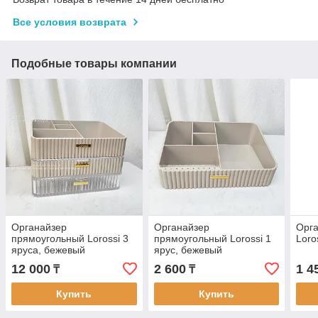
Все условия возврата
Подобные товары компании
Органайзер
Органайзер
Орга
прямоугольный Lorossi 3
прямоугольный Lorossi 1
Loro
яруса, бежевый
ярус, бежевый
12 000
2 600
1 4
₸
₸
Купить
Купить