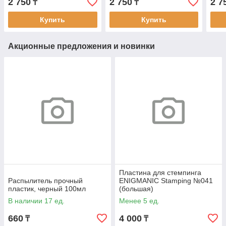
2 750
2 750
2 7
₸
₸
Купить
Купить
Акционные предложения и новинки
Пластина для стемпинга
Распылитель прочный
ENIGMANIC Stamping №041
пластик, черный 100мл
(большая)
В наличии 17 ед.
Менее 5 ед.
660
4 000
₸
₸