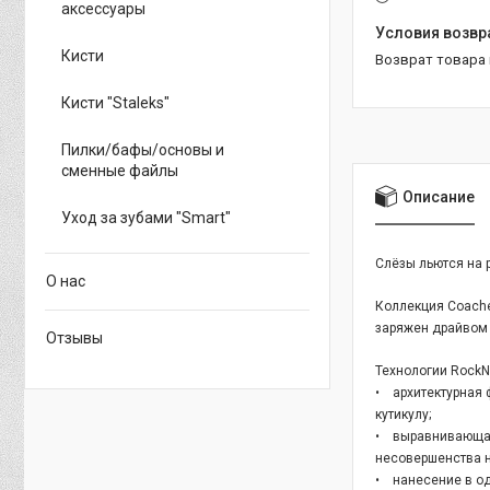
аксессуары
Кисти
возврат товара
Кисти "Staleks"
Пилки/бафы/основы и
сменные файлы
Описание
Уход за зубами "Smart"
Слёзы льются на р
О нас
Коллекция Coache
заряжен драйвом 
Отзывы
Технологии RockNai
• архитектурная 
кутикулу;
• выравнивающая 
несовершенства н
• нанесение в од