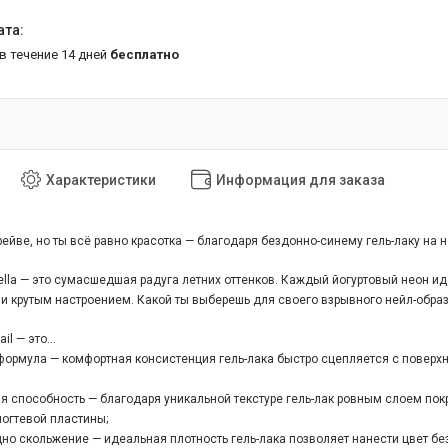
 в течение 14 дней
бесплатно
Характеристики
Информация для заказа
ейве, но ты всё равно красотка — благодаря бездонно-синему гель-лаку на н
lla — это сумасшедшая радуга летних оттенков. Каждый йогуртовый неон и
и крутым настроением. Какой ты выберешь для своего взрывного нейл-обра
l — это...
формула — комфортная консистенция гель-лака быстро сцепляется с поверхн
способность — благодаря уникальной текстуре гель-лак ровным слоем покр
огтевой пластины;
но скольжение — идеальная плотность гель-лака позволяет нанести цвет бе