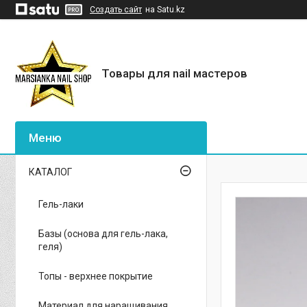
Создать сайт
на Satu.kz
Товары для nail мастеров
КАТАЛОГ
Гель-лаки
Базы (основа для гель-лака,
геля)
Топы - верхнее покрытие
Материал для наращивания