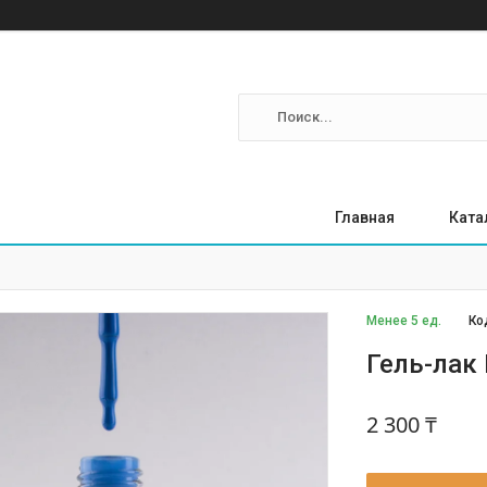
Главная
Ката
Менее 5 ед.
Ко
Гель-лак 
2 300 ₸