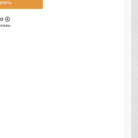
упить
88
нгазы