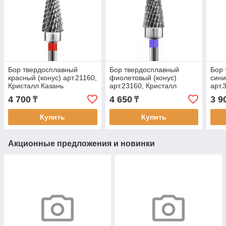
Бор твердосплавный
Бор твердосплавный
Бор 
красный (конус) арт.21160,
фиолетовый (конус)
сини
Кристалл Казань
арт.23160, Кристалл
арт.
Казань
Каза
4 700
4 650
3 9
₸
₸
Купить
Купить
Акционные предложения и новинки