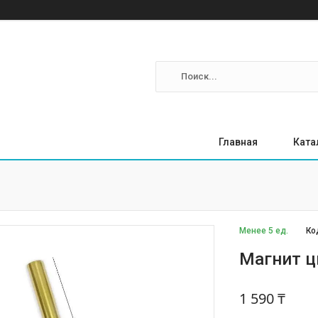
Главная
Ката
Менее 5 ед.
Ко
Магнит ц
1 590 ₸