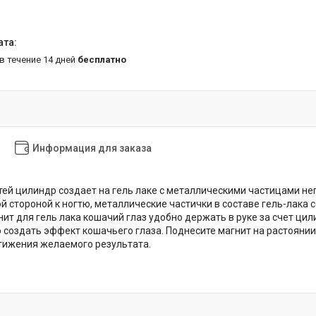
 в течение 14 дней
бесплатно
Информация для заказа
тей цилиндр создает на гель лаке с металлическими частицами н
й стороной к ногтю, металлические частички в составе гель-лака с
нит для гель лака кошачий глаз удобно держать в руке за счет ц
 создать эффект кошачьего глаза. Поднесите магнит на растоянии
тижения желаемого результата.