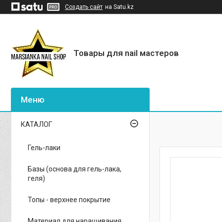
Создать сайт
на Satu.kz
Товары для nail мастеров
КАТАЛОГ
Гель-лаки
Базы (основа для гель-лака,
геля)
Топы - верхнее покрытие
Материал для наращивания