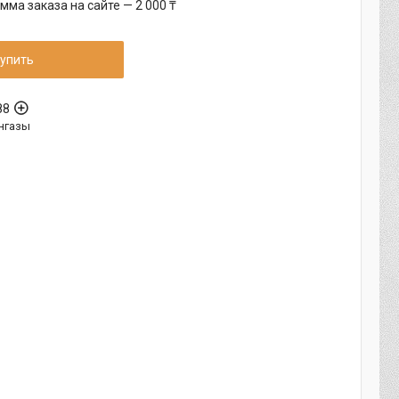
ма заказа на сайте — 2 000 ₸
упить
88
нгазы