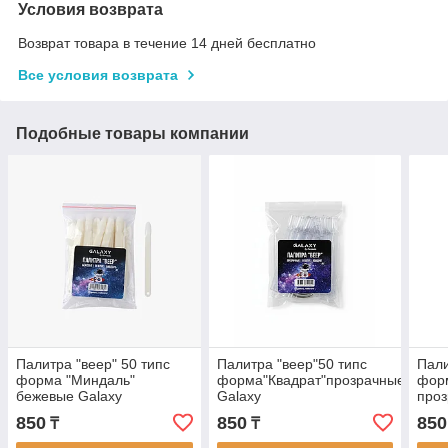
Условия возврата
Возврат товара в течение 14 дней бесплатно
Все условия возврата
Подобные товары компании
Палитра "веер" 50 типс
Палитра "веер"50 типс
Пали
форма "Миндаль"
форма"Квадрат"прозрачные
форм
бежевые Galaxy
Galaxy
про
850
850
850
₸
₸