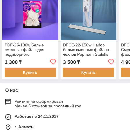
PDF-25-100w Белые
DFCE-22-150w Набор
DFCЕ
сменные файлы для
белых сменных файлов-
Сме
педикюрного
чехлов Papmam Staleks
фай
дискаPODODISK STALEKS
для пилки прямой
Mix 
1 300
3 500
4 9
₸
₸
PRO L 100 грит (50 шт)
EXPERT 22 150 грит (50
100/
шт)
Купить
Купить
О нас
Рейтинг не сформирован
Менее 5 отзывов за последний год
Работает с 24.11.2017
г. Алматы