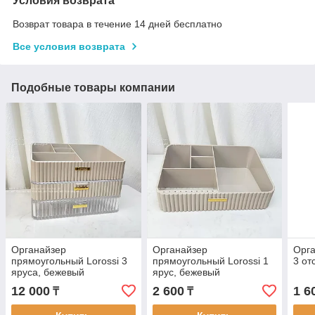
Условия возврата
Возврат товара в течение 14 дней бесплатно
Все условия возврата
Подобные товары компании
Органайзер
Органайзер
Орга
прямоугольный Lorossi 3
прямоугольный Lorossi 1
3 от
яруса, бежевый
ярус, бежевый
12 000
2 600
1 6
₸
₸