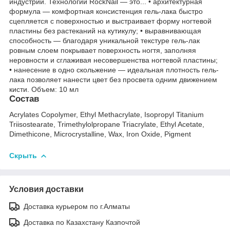
индустрии. Технологии RockNail — это... • архитектурная
формула — комфортная консистенция гель-лака быстро
сцепляется с поверхностью и выстраивает форму ногтевой
пластины без растеканий на кутикулу; • выравнивающая
способность — благодаря уникальной текстуре гель-лак
ровным слоем покрывает поверхность ногтя, заполняя
неровности и сглаживая несовершенства ногтевой пластины;
• нанесение в одно скольжение — идеальная плотность гель-
лака позволяет нанести цвет без просвета одним движением
кисти. Объем: 10 мл
Состав
Acrylates Copolymer, Ethyl Methacrylate, Isopropyl Titanium
Triisostearate, Trimethylolpropane Triacrylate, Ethyl Acetate,
Dimethicone, Microcrystalline, Wax, Iron Oxide, Pigment
Скрыть
Условия доставки
Доставка курьером по г.Алматы
Доставка по Казахстану Казпочтой