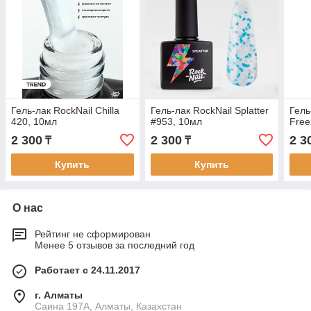
Гель-лак RockNail Chilla
Гель-лак RockNail Splatter
Гель
420, 10мл
#953, 10мл
Free
2 300
2 300
2 3
₸
₸
Купить
Купить
О нас
Рейтинг не сформирован
Менее 5 отзывов за последний год
Работает с 24.11.2017
г. Алматы
Саина 197А, Алматы, Казахстан