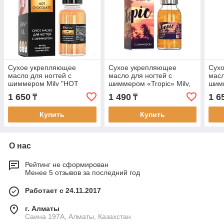
Сухое укрепляющее
Сухое укрепляющее
Сух
масло для ногтей с
масло для ногтей с
масл
шиммером Milv "HOT
шиммером «Tropic» Milv,
шимм
CHOCOLATE", 15 мл
15мл
15м
1 650
1 490
1 6
₸
₸
Купить
Купить
О нас
Рейтинг не сформирован
Менее 5 отзывов за последний год
Работает с 24.11.2017
г. Алматы
Саина 197А, Алматы, Казахстан