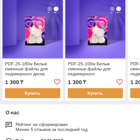
PDF-25-180w Белые
PDF-25-100w Белые
PDF
сменные файлы для
сменные файлы для
сме
педикюрного диска
педикюрного
педи
PODODISK STALEKS PRO
дискаPODODISK STALEKS
POD
1 300
1 300
1 2
₸
₸
L 180 грит (50 шт)
PRO L 100 грит (50 шт)
M 18
Купить
Купить
О нас
Рейтинг не сформирован
Менее 5 отзывов за последний год