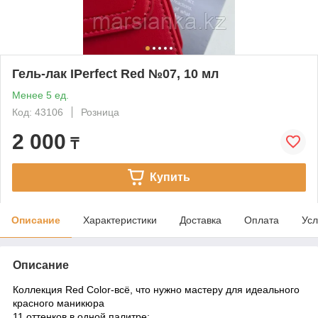
Гель-лак IPerfect Red №07, 10 мл
Менее 5 ед.
Код: 43106
Розница
2 000
₸
Купить
Описание
Характеристики
Доставка
Оплата
Усл
Описание
Коллекция Red Color-всё, что нужно мастеру для идеального
красного маникюра
11 оттенков в одной палитре: