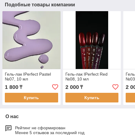
Подобные товары компании
Гель-лак IPerfect Pastel
Гель-лак IPerfect Red
Гель
№07, 10 мл
№08, 10 мл
№03
1 800
2 000
2 0
₸
₸
Купить
Купить
О нас
Рейтинг не сформирован
Менее 5 отзывов за последний год