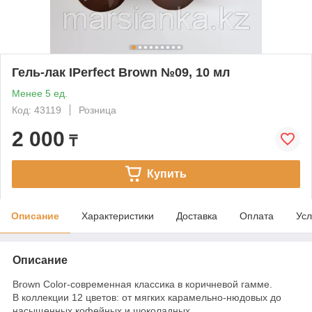
Гель-лак IPerfect Brown №09, 10 мл
Менее 5 ед.
Код: 43119
Розница
2 000
₸
Купить
Описание
Характеристики
Доставка
Оплата
Усл
Описание
Brown Color-современная классика в коричневой гамме.
В коллекции 12 цветов: от мягких карамельно-нюдовых до
насыщенных кофейных и шоколадных.