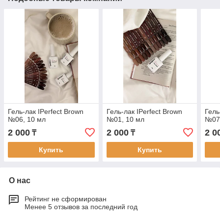
Гель-лак IPerfect Brown
Гель-лак IPerfect Brown
Гель
№06, 10 мл
№01, 10 мл
№07
2 000
2 000
2 0
₸
₸
Купить
Купить
О нас
Рейтинг не сформирован
Менее 5 отзывов за последний год