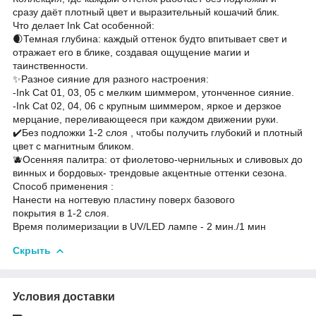
сразу даёт плотный цвет и выразительный кошачий блик.
Что делает Ink Cat особенной:
🌒Темная глубина: каждый оттенок будто впитывает свет и
отражает его в блике, создавая ощущение магии и
таинственности.
✨Разное сияние для разного настроения:
-Ink Cat 01, 03, 05 с мелким шиммером, утонченное сияние.
-Ink Cat 02, 04, 06 с крупным шиммером, яркое и дерзкое
мерцание, переливающееся при каждом движении руки.
✔️Без подложки 1-2 слоя , чтобы получить глубокий и плотный
цвет с магнитным бликом.
🫐Осенняя палитра: от фиолетово-чернильных и сливовых до
винных и бордовых- трендовые акцентные оттенки сезона.
Способ применения :
Нанести на ногтевую пластину поверх базового
покрытия в 1-2 слоя.
Время полимеризации в UV/LED лампе - 2 мин./1 мин
Скрыть
Условия доставки