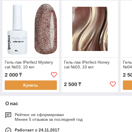
Гель-лак IPerfect Mystery
Гель-лак IPerfect Honey
Гель
cat №03, 10 мл
cat №03, 10 мл
№04
2 000
2 5
₸
2 500
₸
Купить
О нас
Рейтинг не сформирован
Менее 5 отзывов за последний год
Работает с 24.11.2017