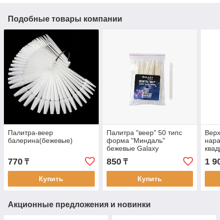
Подобные товары компании
Палитра-веер
Палитра "веер" 50 типс
Вер
балерина(бежевые)
форма "Миндаль"
нар
бежевые Galaxy
квад
770
850
1 9
₸
₸
Купить
Купить
Акционные предложения и новинки