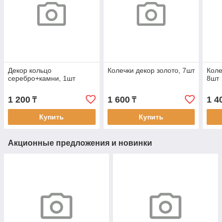
Декор кольцо
Колечки декор золото, 7шт
Коле
серебро+камни, 1шт
8шт
1 200
1 600
1 4
₸
₸
Купить
Купить
Акционные предложения и новинки