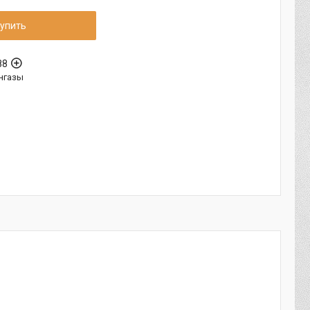
упить
88
нгазы