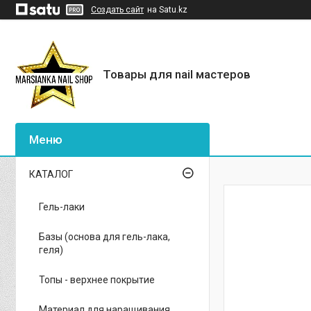
Создать сайт
на Satu.kz
Товары для nail мастеров
КАТАЛОГ
Гель-лаки
Базы (основа для гель-лака,
геля)
Топы - верхнее покрытие
Материал для наращивания