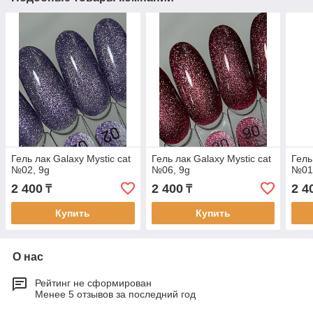
Гель лак Galaxy Mystic cat
Гель лак Galaxy Mystic cat
Гель
№02, 9g
№06, 9g
№01
2 400
2 400
2 4
₸
₸
Купить
Купить
О нас
Рейтинг не сформирован
Менее 5 отзывов за последний год