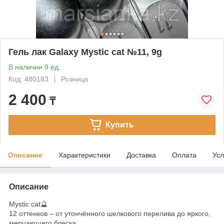
Гель лак Galaxy Mystic cat №11, 9g
В наличии 9 ед.
Код: 480183
Розница
2 400
₸
Купить
Описание
Характеристики
Доставка
Оплата
Усл
Описание
Mystic cat🔮
12 оттенков – от утончённого шелкового перелива до яркого,
мерцающего блеска.