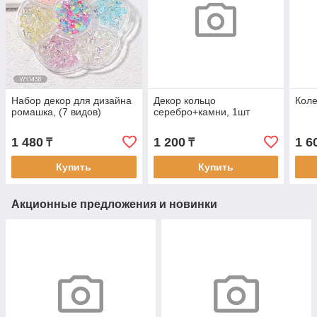
Набор декор для дизайна
Декор кольцо
Коле
ромашка, (7 видов)
серебро+камни, 1шт
1 480
1 200
1 6
₸
₸
Купить
Купить
Акционные предложения и новинки