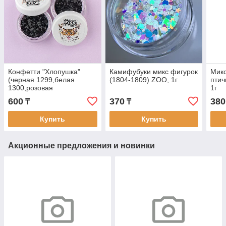
Конфетти "Хлопушка"
Камифубуки микс фигурок
Микс
(черная 1299,белая
(1804-1809) ZOO, 1г
птич
1300,розовая
1г
1301,голубая 1302) ZOO,
600
370
380
₸
₸
2г
Купить
Купить
Акционные предложения и новинки