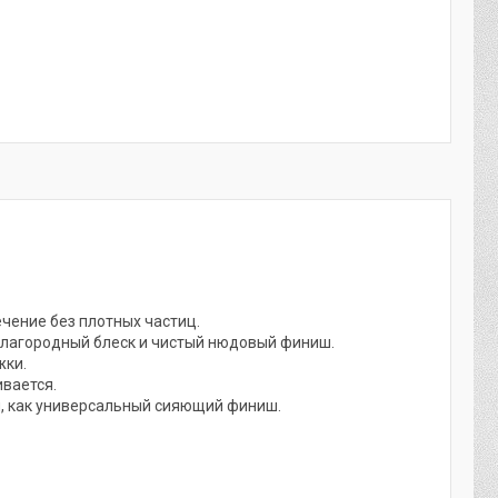
чение без плотных частиц.
, благородный блеск и чистый нюдовый финиш.
жки.
ивается.
том, как универсальный сияющий финиш.