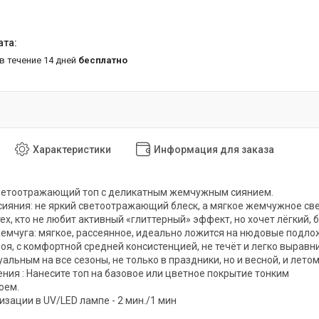
 в течение 14 дней
бесплатно
Характеристики
Информация для заказа
светоотражающий топ с деликатным жемчужным сиянием.
ияния: не яркий светоотражающий блеск, а мягкое жемчужное све
тех, кто не любит активный «глиттерный» эффект, но хочет лёгкий
 жемчуга: мягкое, рассеянное, идеально ложится на нюдовые подло
лоя, с комфортной средней консистенцией, не течёт и легко выравн
туальным на все сезоны, не только в праздники, но и весной, и ле
ния : Нанесите топ на базовое или цветное покрытие тонким
оем.
зации в UV/LED лампе - 2 мин./1 мин