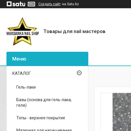
Создать сайт
на Satu.kz
Товары для nail мастеров
КАТАЛОГ
Гель-лаки
Базы (основа для гель-лака,
геля)
Топы - верхнее покрытие
Материал для наращивания