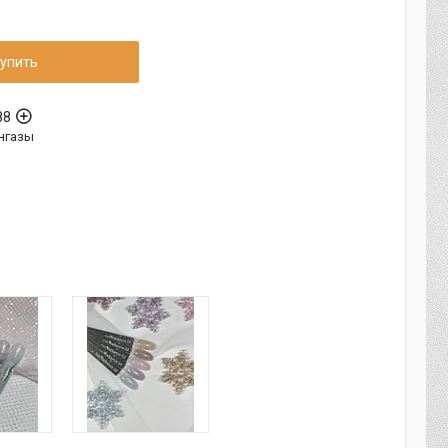
упить
88
нгазы