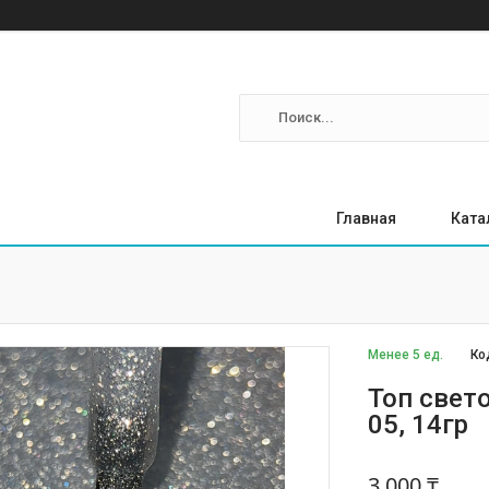
Главная
Ката
Менее 5 ед.
Ко
Топ свет
05, 14гр
3 000 ₸