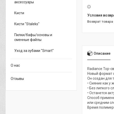
аксессуары
Кисти
возврат товара
Кисти "Staleks"
Пилки/бафы/основы и
сменные файлы
Уход за зубами "Smart"
Описание
О нас
Radiance Top-
Новый формат с
Он создан для 
Отзывы
• Сияние как у
• Без липкого с
• Останется ак
Способ примене
или средним сл
Время полимери