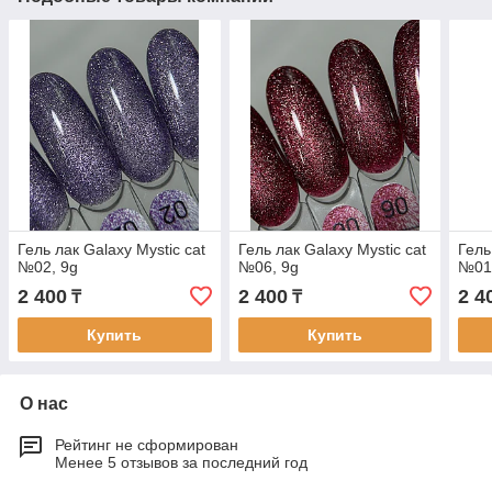
Гель лак Galaxy Mystic cat
Гель лак Galaxy Mystic cat
Гель
№02, 9g
№06, 9g
№01
2 400
2 400
2 4
₸
₸
Купить
Купить
О нас
Рейтинг не сформирован
Менее 5 отзывов за последний год