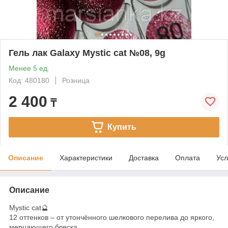
Гель лак Galaxy Mystic cat №08, 9g
Менее 5 ед.
Код: 480180
Розница
2 400
₸
Купить
Описание
Характеристики
Доставка
Оплата
Усл
Описание
Mystic cat🔮
12 оттенков – от утончённого шелкового перелива до яркого,
мерцающего блеска.