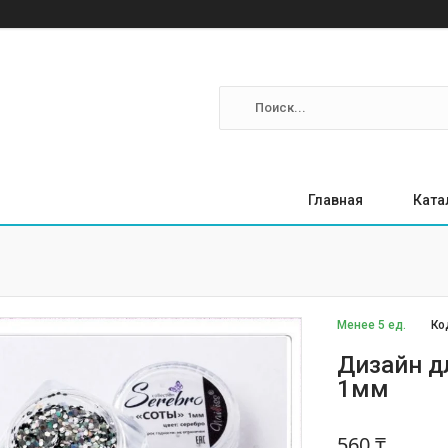
Главная
Ката
Менее 5 ед.
Ко
Дизайн дл
1мм
560 ₸