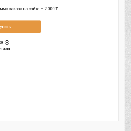
ма заказа на сайте — 2 000 ₸
упить
88
нгазы