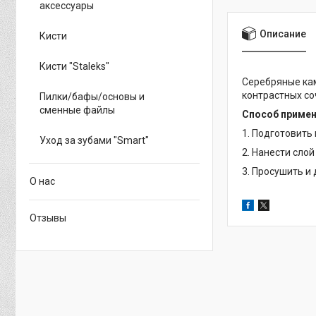
аксессуары
Описание
Кисти
Кисти "Staleks"
Серебряные кам
контрастных со
Пилки/бафы/основы и
сменные файлы
Способ приме
1. Подготовить
Уход за зубами "Smart"
2. Нанести слой
3. Просушить и
О нас
Отзывы