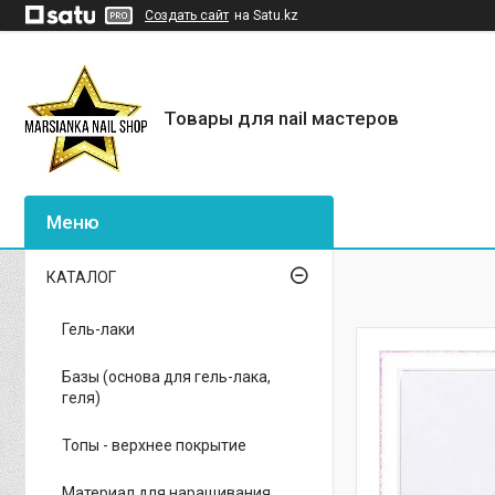
Создать сайт
на Satu.kz
Товары для nail мастеров
КАТАЛОГ
Гель-лаки
Базы (основа для гель-лака,
геля)
Топы - верхнее покрытие
Материал для наращивания