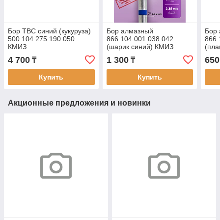
Бор ТВС синий (кукуруза)
Бор алмазный
Бор
500.104.275.190.050
866.104.001.038.042
866.
КМИЗ
(шарик синий) КМИЗ
(пла
удли
4 700
1 300
650
₸
₸
Каза
Купить
Купить
Акционные предложения и новинки