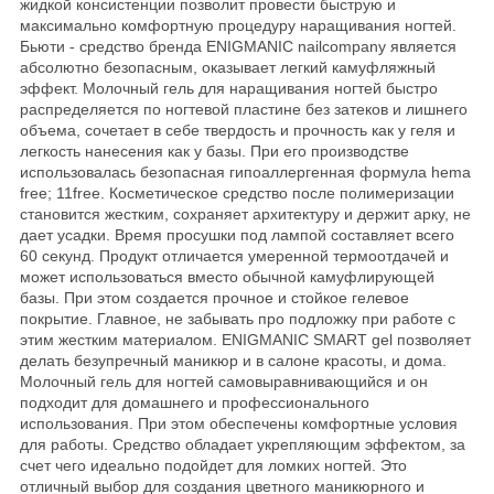
жидкой консистенции позволит провести быструю и
максимально комфортную процедуру наращивания ногтей.
Бьюти - средство бренда ENIGMANIC nailcompany является
абсолютно безопасным, оказывает легкий камуфляжный
эффект. Молочный гель для наращивания ногтей быстро
распределяется по ногтевой пластине без затеков и лишнего
объема, сочетает в себе твердость и прочность как у геля и
легкость нанесения как у базы. При его производстве
использовалась безопасная гипоаллергенная формула hema
free; 11free. Косметическое средство после полимеризации
становится жестким, сохраняет архитектуру и держит арку, не
дает усадки. Время просушки под лампой составляет всего
60 секунд. Продукт отличается умеренной термоотдачей и
может использоваться вместо обычной камуфлирующей
базы. При этом создается прочное и стойкое гелевое
покрытие. Главное, не забывать про подложку при работе с
этим жестким материалом. ENIGMANIC SMART gel позволяет
делать безупречный маникюр и в салоне красоты, и дома.
Молочный гель для ногтей самовыравнивающийся и он
подходит для домашнего и профессионального
использования. При этом обеспечены комфортные условия
для работы. Средство обладает укрепляющим эффектом, за
счет чего идеально подойдет для ломких ногтей. Это
отличный выбор для создания цветного маникюрного и