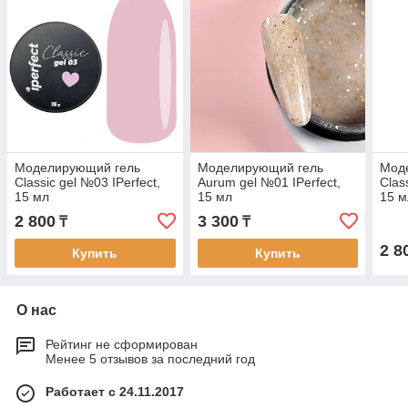
Моделирующий гель
Моделирующий гель
Мод
Classic gel №03 IPerfect,
Aurum gel №01 IPerfect,
Clas
15 мл
15 мл
15 м
2 800
3 300
₸
₸
2 8
Купить
Купить
О нас
Рейтинг не сформирован
Менее 5 отзывов за последний год
Работает с 24.11.2017