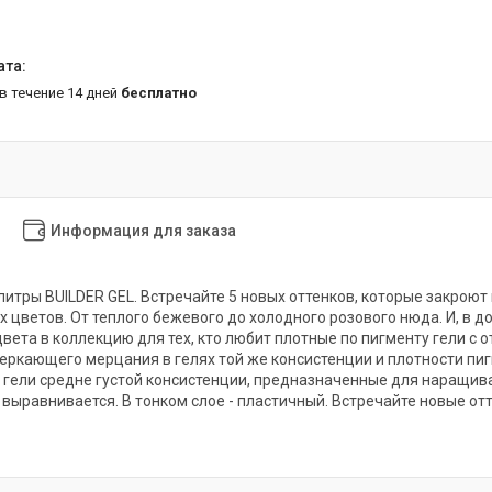
 в течение 14 дней
бесплатно
Информация для заказа
итры BUILDER GEL. Встречайте 5 новых оттенков, которые закроют 
цветов. От теплого бежевого до холодного розового нюда. И, в д
вета в коллекцию для тех, кто любит плотные по пигменту гели с 
еркающего мерцания в гелях той же консистенции и плотности пиг
ели средне густой консистенции, предназначенные для наращива
 выравнивается. В тонком слое - пластичный. Встречайте новые о