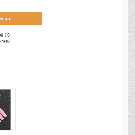
упить
88
нгазы