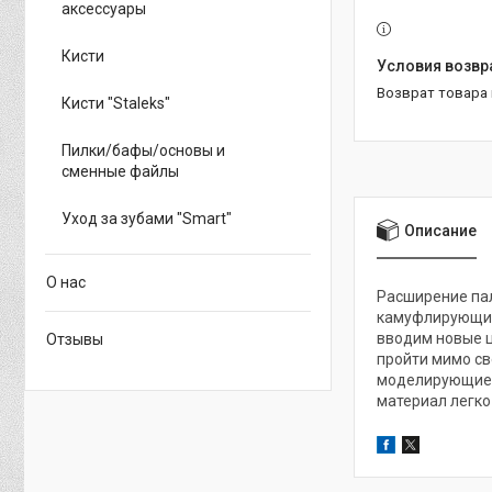
аксессуары
Кисти
возврат товара
Кисти "Staleks"
Пилки/бафы/основы и
сменные файлы
Уход за зубами "Smart"
Описание
О нас
Расширение пал
камуфлирующих 
вводим новые ц
Отзывы
пройти мимо св
моделирующие г
материал легко