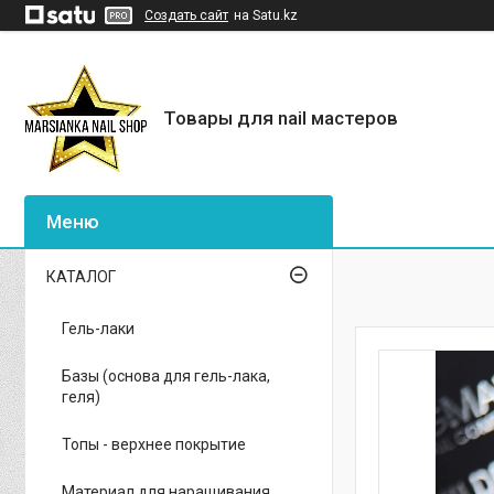
Создать сайт
на Satu.kz
Товары для nail мастеров
КАТАЛОГ
Гель-лаки
Базы (основа для гель-лака,
геля)
Топы - верхнее покрытие
Материал для наращивания