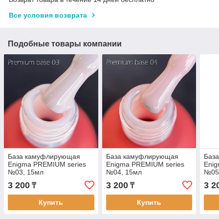
Все условия возврата
Подобные товары компании
База камуфлирующая
База камуфлирующая
Баз
Enigma PREMIUM series
Enigma PREMIUM series
Enig
№03, 15мл
№04, 15мл
№05
3 200
3 200
3 2
₸
₸
Купить
Купить