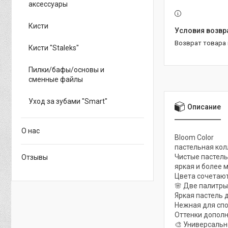
аксессуары
Кисти
возврат товара
Кисти "Staleks"
Пилки/бафы/основы и
сменные файлы
Уход за зубами "Smart"
Описание
О нас
Bloom Color
пастельная кол
Чистые пастель
Отзывы
яркая и более м
Цвета сочетают
🌸 Две палитр
Яркая пастель 
Нежная для спо
Оттенки дополн
🎨 Универсальн