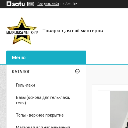
Создать сайт
на Satu.kz
Товары для nail мастеров
КАТАЛОГ
Гель-лаки
Базы (основа для гель-лака,
геля)
Топы - верхнее покрытие
Материал для наращивания