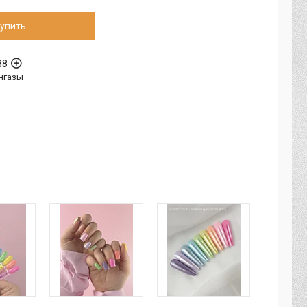
упить
88
нгазы