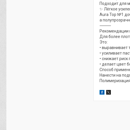
Подходит для м
✨ Лёгкое усил
Aura Top №1 до
а полупрозрачн
⸻
Рекомендации 
Для более плот
Это:
• выравнивает 
• усиливает пас
• снижает риск 
• делает цвет 
Способ примен
Нанести на под
Полимеризация: 