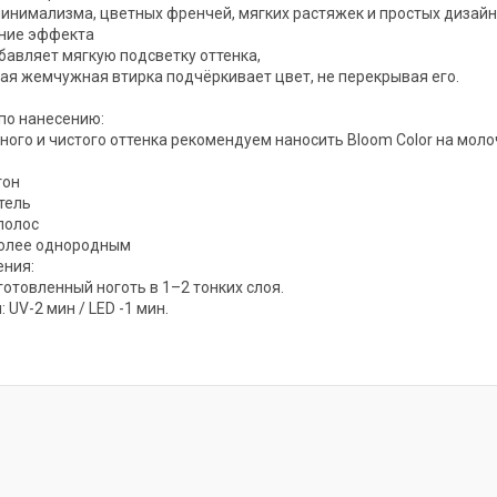
инимализма, цветных френчей, мягких растяжек и простых дизайн
ение эффекта
бавляет мягкую подсветку оттенка,
ая жемчужная втирка подчёркивает цвет, не перекрывая его.
по нанесению:
ного и чистого оттенка рекомендуем наносить Bloom Color на моло
тон
тель
полос
более однородным
ения:
готовленный ноготь в 1–2 тонких слоя.
UV-2 мин / LED -1 мин.