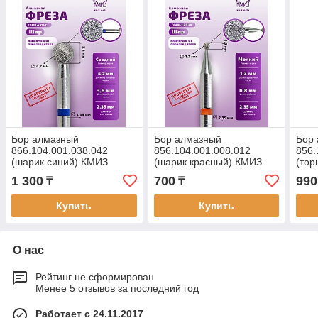
Бор алмазный
Бор алмазный
Бор
866.104.001.038.042
856.104.001.008.012
856.
(шарик синий) КМИЗ
(шарик красный) КМИЗ
(тор
1 300
700
990
₸
₸
Купить
Купить
О нас
Рейтинг не сформирован
Менее 5 отзывов за последний год
Работает с 24.11.2017