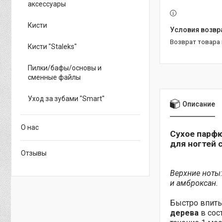
аксессуары
Кисти
возврат товара
Кисти "Staleks"
Пилки/бафы/основы и
сменные файлы
Уход за зубами "Smart"
Описание
О нас
Сухое парф
для ногтей
Отзывы
Верхние ноты:
и амброксан.
Быстро впиты
дерева
в сос