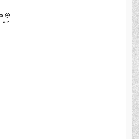
88
нгазы