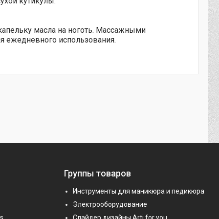
ухой кутикулы.
капельку масла на ноготь. Массажными
ля ежедневного использования.
Группы товаров
Инструменты для маникюра и педикюра
Электрооборудование
s
Слайдер дизайны Arti for you