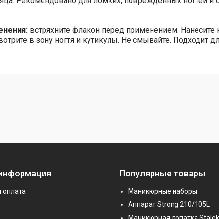
сяца. Рекомендовано для ломких, поврежденных ногтей и с
енения:
встряхните флакон перед применением. Нанесите 
отрите в зону ногтя и кутикулы. Не смывайте. Подходит д
 информация
Популярные товары
и оплата
Маникюрные наборы
Аппарат Strong 210/105L
Маникюрная лопатка Stalek