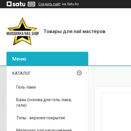
Создать сайт
на Satu.kz
Товары для nail мастеров
КАТАЛОГ
Гель-лаки
Базы (основа для гель-лака,
геля)
Топы - верхнее покрытие
Материал для наращивания