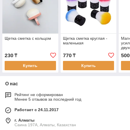
Щетка сметка с кольцом
Щетка сметка круглая -
Магн
маленькая
усил
двух
230
770
500
₸
₸
Купить
Купить
О нас
Рейтинг не сформирован
Менее 5 отзывов за последний год
Работает с 24.11.2017
г. Алматы
Саина 197А, Алматы, Казахстан