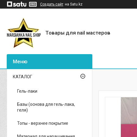
Создать сайт
на Satu.kz
Товары для nail мастеров
КАТАЛОГ
Гель-лаки
Базы (основа для гель-лака,
геля)
Топы - верхнее покрытие
Материал для наращивания