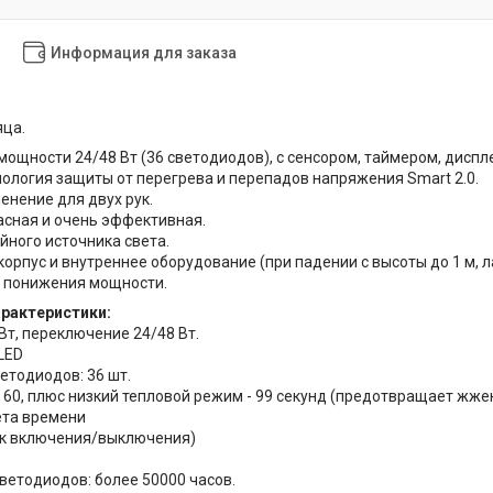
Информация для заказа
яца.
ощности 24/48 Вт (36 светодиодов), с сенсором, таймером, дисп
ология защиты от перегрева и перепадов напряжения Smart 2.0.
нение для двух рук.
сная и очень эффективная.
йного источника света.
орпус и внутреннее оборудование (при падении с высоты до 1 м, л
а понижения мощности.
арактеристики:
Вт, переключение 24/48 Вт.
/LED
етодиодов: 36 шт.
30, 60, плюс низкий тепловой режим - 99 секунд (предотвращает жже
ета времени
ик включения/выключения)
светодиодов: более 50000 часов.