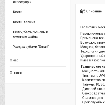
аксессуары
Описание
Кисти
Кисти "Staleks"
Гарантия 2 мес
Пилки/бафы/основы и
Переключение м
сменные файлы
Применена техн
Возможно приме
Уход за зубами "Smart"
Мощная, безопа
Технология дво
Ударопрочный к
О нас
Имеется кнопк
Технические х
- Мощность: 48 
Отзывы
- Тип ламп : UV
- Количество св
- Таймер: 10, 
- Дисплей отсч
- Сенсор (датч
- Съемное дно
- Срок службы 