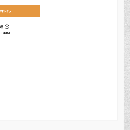
упить
88
нгазы