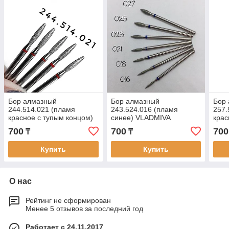
Бор алмазный
Бор алмазный
Бор
244.514.021 (пламя
243.524.016 (пламя
257.
красное с тупым концом)
синее) VLADMIVA
кра
VLADMIVA
700
700
700
₸
₸
Купить
Купить
О нас
Рейтинг не сформирован
Менее 5 отзывов за последний год
Работает с 24.11.2017