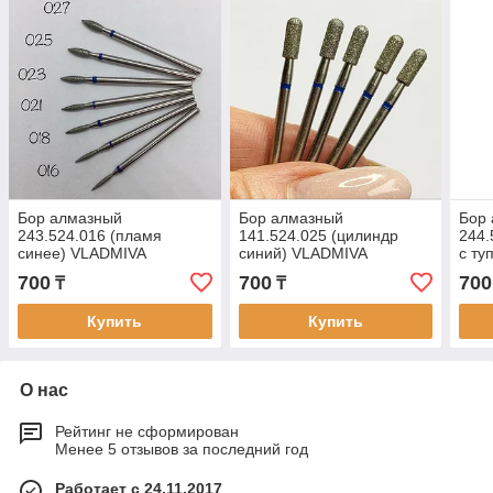
Бор алмазный
Бор алмазный
Бор
243.524.016 (пламя
141.524.025 (цилиндр
244.
синее) VLADMIVA
синий) VLADMIVA
с ту
VLA
700
700
700
₸
₸
Купить
Купить
О нас
Рейтинг не сформирован
Менее 5 отзывов за последний год
Работает с 24.11.2017