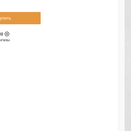
упить
88
нгазы