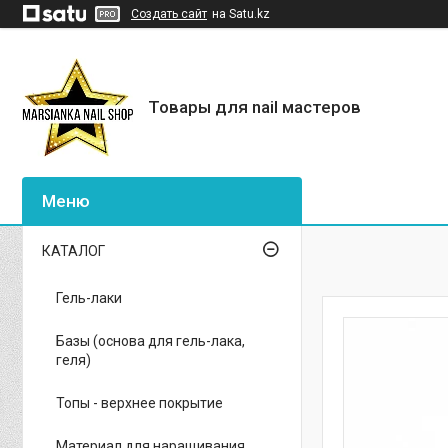
Создать сайт
на Satu.kz
Товары для nail мастеров
КАТАЛОГ
Гель-лаки
Базы (основа для гель-лака,
геля)
Топы - верхнее покрытие
Материал для наращивания