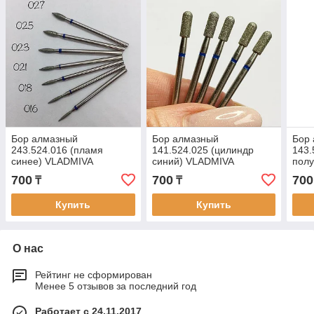
Бор алмазный
Бор алмазный
Бор
243.524.016 (пламя
141.524.025 (цилиндр
143.
синее) VLADMIVA
синий) VLADMIVA
пол
син
700
700
700
₸
₸
Купить
Купить
О нас
Рейтинг не сформирован
Менее 5 отзывов за последний год
Работает с 24.11.2017