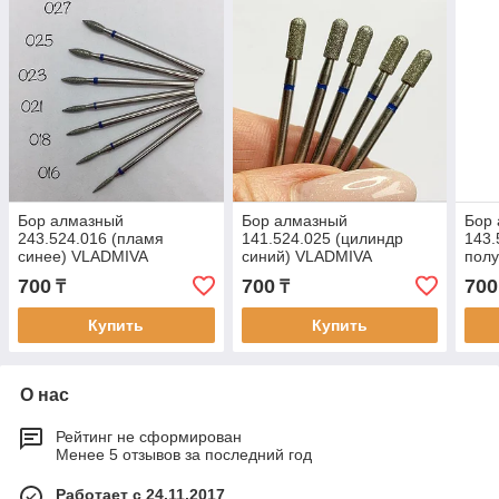
Бор алмазный
Бор алмазный
Бор
243.524.016 (пламя
141.524.025 (цилиндр
143.
синее) VLADMIVA
синий) VLADMIVA
пол
син
700
700
700
₸
₸
Купить
Купить
О нас
Рейтинг не сформирован
Менее 5 отзывов за последний год
Работает с 24.11.2017