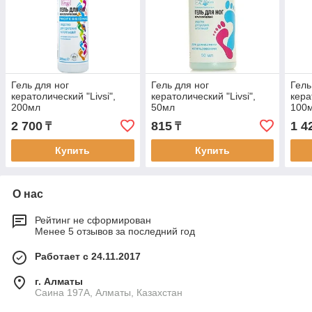
Гель для ног
Гель для ног
Гель
кератолический "Livsi",
кератолический "Livsi",
кера
200мл
50мл
100
2 700
815
1 4
₸
₸
Купить
Купить
О нас
Рейтинг не сформирован
Менее 5 отзывов за последний год
Работает с 24.11.2017
г. Алматы
Саина 197А, Алматы, Казахстан