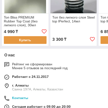
Toп Bliss PREMIUM
Топ без липкого слоя Steel
Топ 
Rubber Top Coat (без
top IPerfect, 14мл
top 
липкого слоя), 30мл
4 990
6 8
₸
3 300
₸
Купить
О нас
Рейтинг не сформирован
Менее 5 отзывов за последний год
Работает с 24.11.2017
г. Алматы
Саина 197А, Алматы, Казахстан
Контакты
Сегодня работает с 09:00 до 20:00