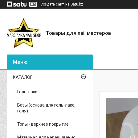
Создать сайт
на Satu.kz
Товары для nail мастеров
КАТАЛОГ
Гель-лаки
Базы (основа для гель-лака,
геля)
Топы - верхнее покрытие
Материал для наращивания