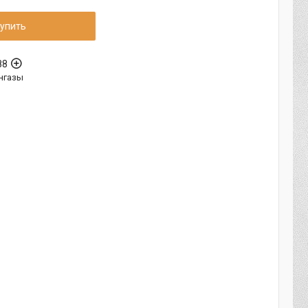
упить
88
нгазы