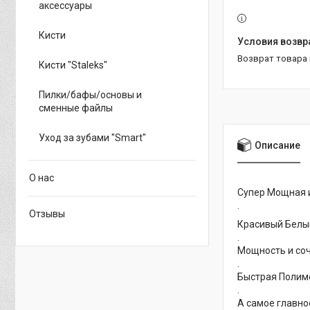
аксессуары
Кисти
возврат товара
Кисти "Staleks"
Пилки/бафы/основы и
сменные файлы
Уход за зубами "Smart"
Описание
О нас
Супер Мощная и
.
Отзывы
Красивый Белый
.
Мощность и соч
.
Быстрая Полиме
.
А самое главное