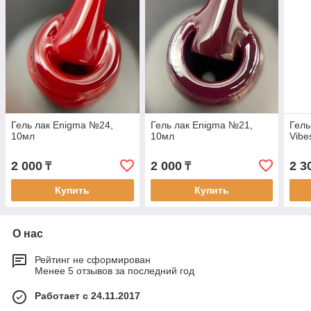
Гель лак Enigma №24,
Гель лак Enigma №21,
Гель
10мл
10мл
Vibe
2 000
2 000
2 3
₸
₸
Купить
Купить
О нас
Рейтинг не сформирован
Менее 5 отзывов за последний год
Работает с 24.11.2017