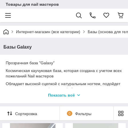
Товары для nail мастеров
Интернет-магазин (все категории)
Базы (основа для гел
Базы Galaxy
Прозрачная база "Galaxy"
Космическая каучуковая база, которая создана с учетом всех
пожеланий Nail мастеров
Обладает высокой сцепкой с натуральным ногтем, подойдет
даже для тонких и слабых ногтей. Средне-густая по
консистенции, она отлично самовыравнивается и позволяет
Показать всё
добиться идеальных бликов.
Сортировка
0
Фильтры