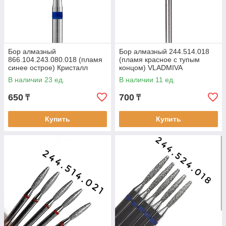
Бор алмазный
Бор алмазный 244.514.018
866.104.243.080.018 (пламя
(пламя красное с тупым
синее острое) Кристалл
концом) VLADMIVA
Казань
В наличии 23 ед.
В наличии 11 ед.
650
700
₸
₸
Купить
Купить