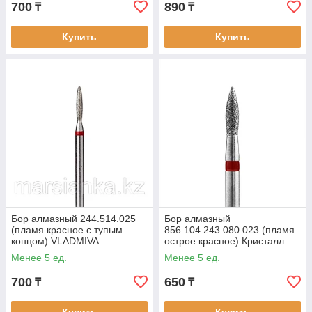
700
890
₸
₸
Купить
Купить
Бор алмазный 244.514.025
Бор алмазный
(пламя красное с тупым
856.104.243.080.023 (пламя
концом) VLADMIVA
острое красное) Кристалл
Казань
Менее 5 ед.
Менее 5 ед.
700
650
₸
₸